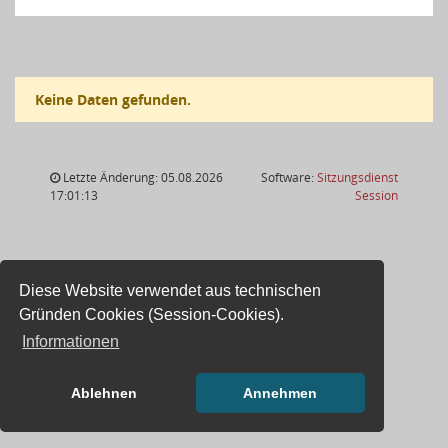
Keine Daten gefunden.
Letzte Änderung: 05.08.2026
Software:
Sitzungsdienst
(Wird in
17:01:13
Session
Diese Website verwendet aus technischen
Gründen Cookies (Session-Cookies).
Informationen
Ablehnen
Annehmen