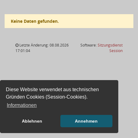
Keine Daten gefunden.
Letzte Änderung: 08.08.2026
Software:
Sitzungsdienst
(Wird in
17:01:04
Session
Diese Website verwendet aus technischen
Gründen Cookies (Session-Cookies).
Informationen
Ablehnen
Annehmen