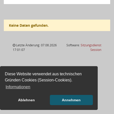
Keine Daten gefunden.
Letzte Änderung: 07.08.2026
Software:
Sitzungsdienst
(Wird in
17:01:07
Session
Diese Website verwendet aus technischen
Gründen Cookies (Session-Cookies).
Informationen
Ablehnen
Annehmen