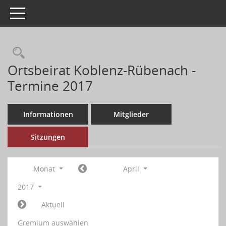
Toggle navigation
Ortsbeirat Koblenz-Rübenach -
Termine 2017
Informationen
Mitglieder
Sitzungen
Monat
April
2017
Aktuell
Gremium auswählen