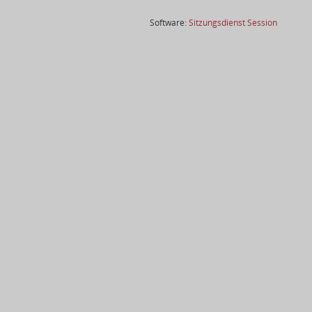
(Wird in
Software:
Sitzungsdienst
Session