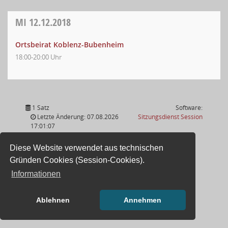
MI
12.12.2018
Ortsbeirat Koblenz-Bubenheim
18:00-20:00 Uhr
1 Satz
Software:
(Wird in
Letzte Änderung: 07.08.2026
Sitzungsdienst
Session
17:01:07
Diese Website verwendet aus technischen
Gründen Cookies (Session-Cookies).
Informationen
Ablehnen
Annehmen