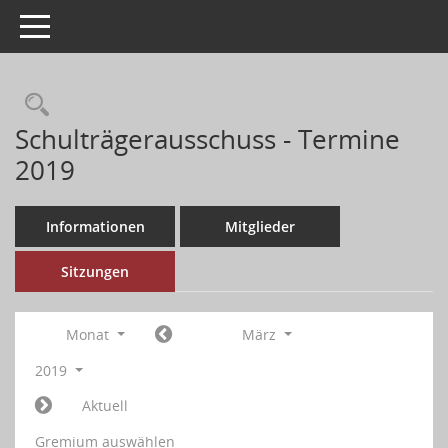
Toggle navigation
Schulträgerausschuss - Termine
2019
Informationen
Mitglieder
Sitzungen
Monat
März
2019
Aktuell
Gremium auswählen