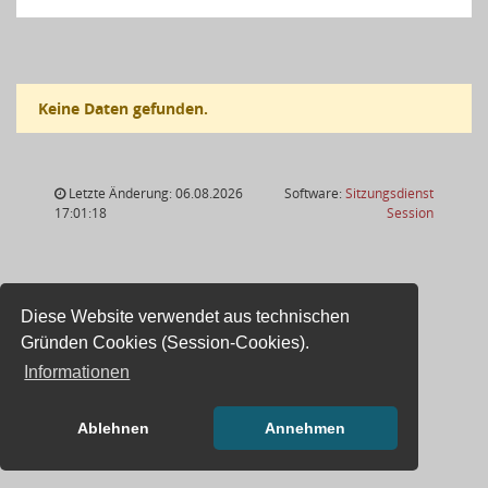
Keine Daten gefunden.
Letzte Änderung: 06.08.2026
Software:
Sitzungsdienst
(Wird in
17:01:18
Session
Diese Website verwendet aus technischen
Gründen Cookies (Session-Cookies).
Informationen
Ablehnen
Annehmen