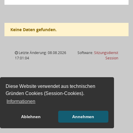
Keine Daten gefunden.
Letzte Änderung: 08.08.2026
Software:
Sitzungsdienst
(Wird in
17:01:04
Session
Diese Website verwendet aus technischen
Gründen Cookies (Session-Cookies).
Informationen
Ablehnen
Annehmen