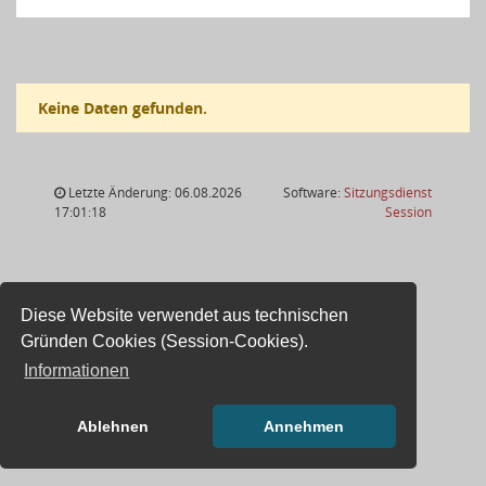
Keine Daten gefunden.
Letzte Änderung: 06.08.2026
Software:
Sitzungsdienst
(Wird in
17:01:18
Session
Diese Website verwendet aus technischen
Gründen Cookies (Session-Cookies).
Informationen
Ablehnen
Annehmen