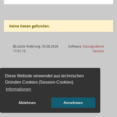
Keine Daten gefunden.
Letzte Änderung: 05.08.2026
Software:
Sitzungsdienst
(Wird in
17:01:13
Session
Diese Website verwendet aus technischen
Gründen Cookies (Session-Cookies).
Informationen
Ablehnen
Annehmen