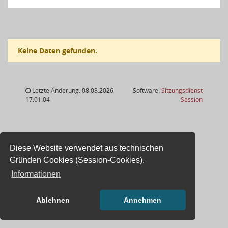
Keine Daten gefunden.
Letzte Änderung: 08.08.2026
Software:
Sitzungsdienst
(Wird in
17:01:04
Session
Diese Website verwendet aus technischen
Gründen Cookies (Session-Cookies).
Informationen
Ablehnen
Annehmen