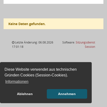
Keine Daten gefunden.
Letzte Änderung: 06.08.2026
Software:
Sitzungsdienst
(Wird in
17:01:18
Session
Diese Website verwendet aus technischen
Gründen Cookies (Session-Cookies).
Informationen
Ablehnen
Annehmen