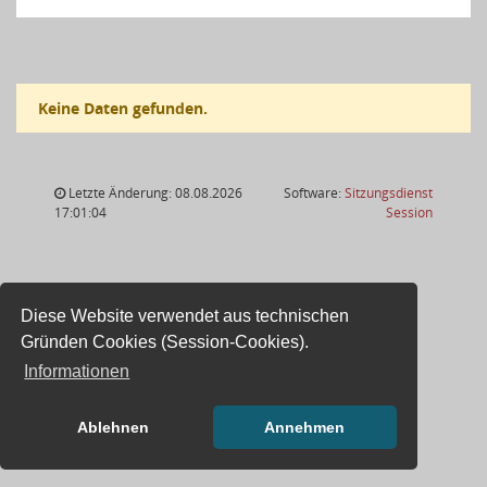
Keine Daten gefunden.
Letzte Änderung: 08.08.2026
Software:
Sitzungsdienst
(Wird in
17:01:04
Session
Diese Website verwendet aus technischen
Gründen Cookies (Session-Cookies).
Informationen
Ablehnen
Annehmen