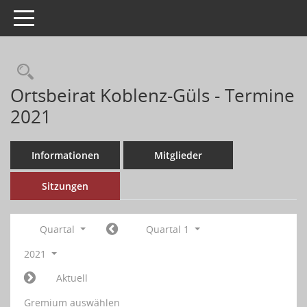
Toggle navigation
Ortsbeirat Koblenz-Güls - Termine
2021
Informationen
Mitglieder
Sitzungen
Quartal
Quartal 1
2021
Aktuell
Gremium auswählen