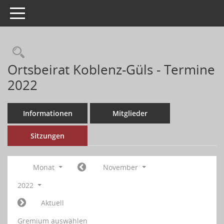
Toggle navigation
Ortsbeirat Koblenz-Güls - Termine
2022
Informationen
Mitglieder
Sitzungen
Monat
November
2022
Aktuell
Gremium auswählen