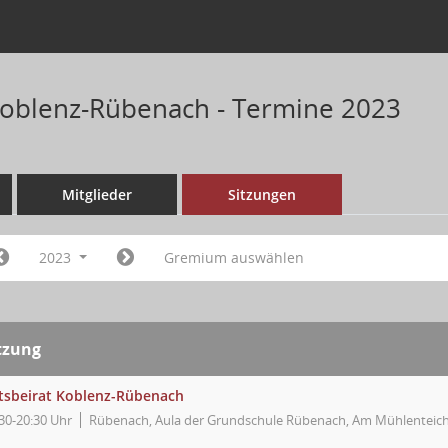
Koblenz-Rübenach - Termine 2023
Mitglieder
Sitzungen
2023
Gremium auswählen
tzung
tsbeirat Koblenz-Rübenach
30-20:30 Uhr
Rübenach, Aula der Grundschule Rübenach, Am Mühlenteich