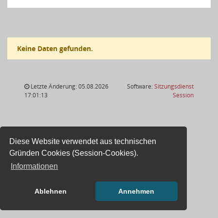
Keine Daten gefunden.
Letzte Änderung: 05.08.2026
Software:
Sitzungsdienst
(Wird in
17:01:13
Session
Diese Website verwendet aus technischen
Gründen Cookies (Session-Cookies).
Informationen
Ablehnen
Annehmen