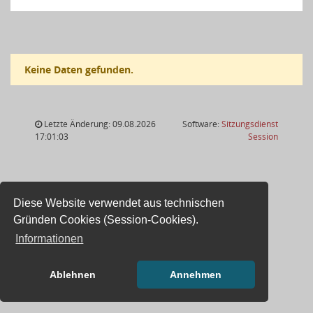
Keine Daten gefunden.
Letzte Änderung: 09.08.2026
Software:
Sitzungsdienst
(Wird in
17:01:03
Session
Diese Website verwendet aus technischen
Gründen Cookies (Session-Cookies).
Informationen
Ablehnen
Annehmen