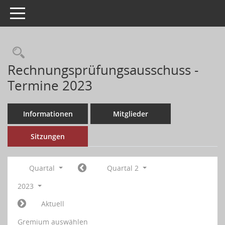
Toggle navigation
Rechnungsprüfungsausschuss -
Termine 2023
Informationen
Mitglieder
Sitzungen
Quartal
Quartal 2
2023
Aktuell
Gremium auswählen