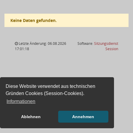
Keine Daten gefunden.
Letzte Änderung: 06.08.2026
Software:
Sitzungsdienst
(Wird in
17:01:18
Session
Diese Website verwendet aus technischen
Gründen Cookies (Session-Cookies).
Informationen
Ablehnen
Annehmen