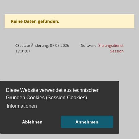
Keine Daten gefunden.
Letzte Änderung: 07.08.2026
Software:
Sitzungsdienst
(Wird in
17:01:07
Session
Diese Website verwendet aus technischen
Gründen Cookies (Session-Cookies).
Informationen
Ablehnen
Annehmen