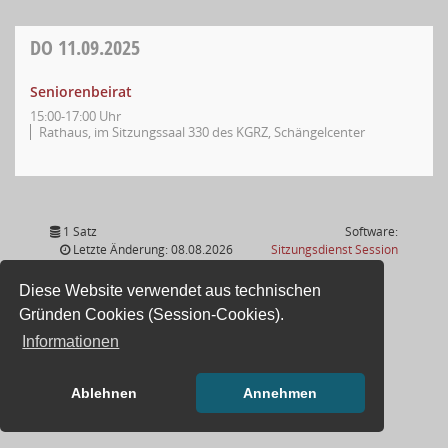
DO
11.09.2025
Seniorenbeirat
15:00-17:00 Uhr
Rathaus, im Sitzungssaal 330 des KGRZ, Schängelcenter
1 Satz
Software:
(Wird in
Letzte Änderung: 08.08.2026
Sitzungsdienst
Session
17:01:04
Diese Website verwendet aus technischen
Gründen Cookies (Session-Cookies).
Informationen
Ablehnen
Annehmen