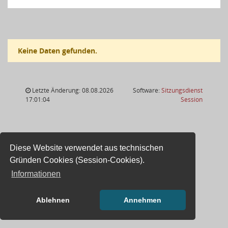
Keine Daten gefunden.
Letzte Änderung: 08.08.2026
Software:
Sitzungsdienst
(Wird in
17:01:04
Session
Diese Website verwendet aus technischen
Gründen Cookies (Session-Cookies).
Informationen
Ablehnen
Annehmen