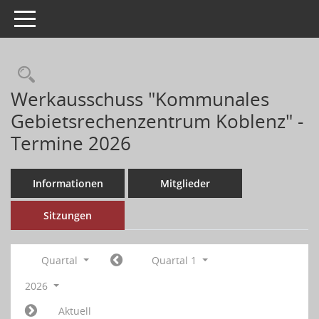
Toggle navigation
Werkausschuss "Kommunales
Gebietsrechenzentrum Koblenz" -
Termine 2026
Informationen
Mitglieder
Sitzungen
Quartal
Quartal 1
2026
Aktuell