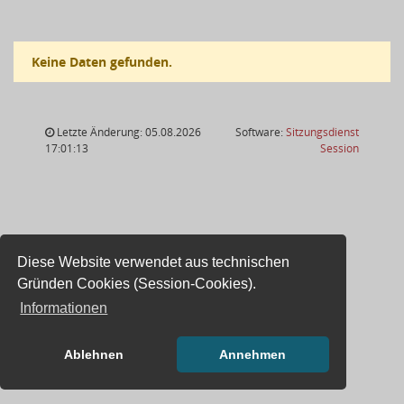
Keine Daten gefunden.
Letzte Änderung: 05.08.2026
Software:
Sitzungsdienst
(Wird in
17:01:13
Session
Diese Website verwendet aus technischen
Gründen Cookies (Session-Cookies).
Informationen
Ablehnen
Annehmen