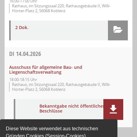
16:00-17:00 Uhr
Rathaus, im Sitzungssaal 220, Rathausgebäude II, Willi-
Hörter-Platz 2, 56068 Koblenz
2 Dok.
DI
14.04.2026
Ausschuss für allgemeine Bau- und
Liegenschaftsverwaltung
18:00-18:15 Uhr
Rathaus, im Sitzungssaal 220, Rathausgebäude II, Willi-
Hörter-Platz 2, 56068 Koblenz
Bekanntgabe nicht öffentlicher
Beschlüsse
Diese Website verwendet aus technischen
Gründen Cookies (Session-Cookies).