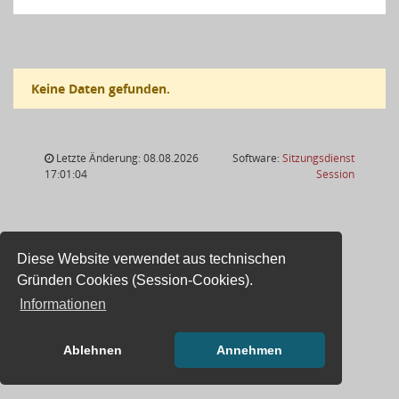
Keine Daten gefunden.
Letzte Änderung: 08.08.2026
Software:
Sitzungsdienst
(Wird in
17:01:04
Session
Diese Website verwendet aus technischen
Gründen Cookies (Session-Cookies).
Informationen
Ablehnen
Annehmen