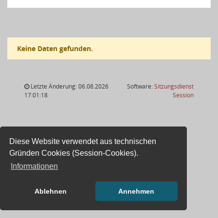
Keine Daten gefunden.
Letzte Änderung: 06.08.2026
Software:
Sitzungsdienst
(Wird in
17:01:18
Session
Diese Website verwendet aus technischen
Gründen Cookies (Session-Cookies).
Informationen
Ablehnen
Annehmen