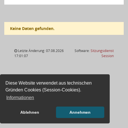
Keine Daten gefunden.
Letzte Änderung: 07.08.2026
Software:
Sitzungsdienst
(Wird in
17:01:07
Session
Diese Website verwendet aus technischen
Gründen Cookies (Session-Cookies).
Informationen
Ablehnen
Annehmen