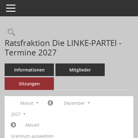
Toggle navigation
Ratsfraktion Die LINKE-PARTEI -
Termine 2027
Informationen
Mitglieder
Sitzungen
Monat
Dezember
2027
Aktuell
Gremium auswählen