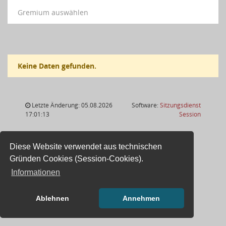
Gremium auswählen
Keine Daten gefunden.
Letzte Änderung: 05.08.2026
Software:
Sitzungsdienst
(Wird in
17:01:13
Session
Diese Website verwendet aus technischen
Gründen Cookies (Session-Cookies).
Informationen
Ablehnen
Annehmen