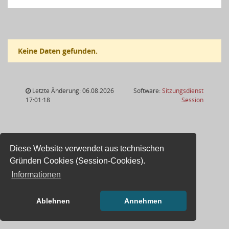
Keine Daten gefunden.
Letzte Änderung: 06.08.2026
Software:
Sitzungsdienst
(Wird in
17:01:18
Session
Diese Website verwendet aus technischen
Gründen Cookies (Session-Cookies).
Informationen
Ablehnen
Annehmen