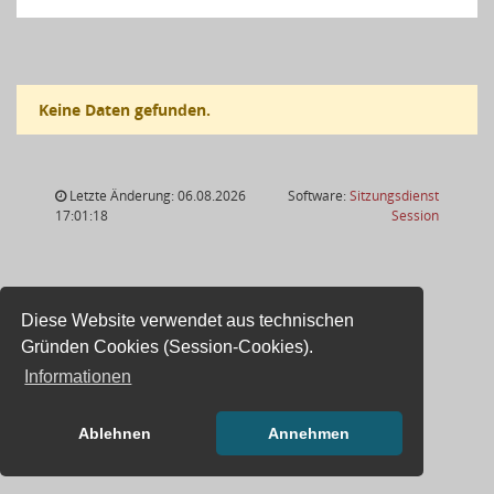
Keine Daten gefunden.
Letzte Änderung: 06.08.2026
Software:
Sitzungsdienst
(Wird in
17:01:18
Session
Diese Website verwendet aus technischen
Gründen Cookies (Session-Cookies).
Informationen
Ablehnen
Annehmen