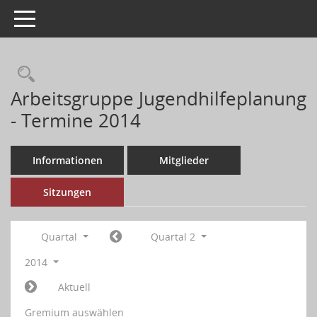
Toggle navigation
Arbeitsgruppe Jugendhilfeplanung
- Termine 2014
Informationen
Mitglieder
Sitzungen
Quartal
Quartal 2
2014
Aktuell
Gremium auswählen