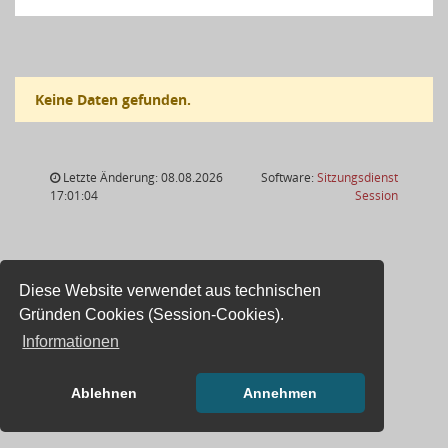
Keine Daten gefunden.
Letzte Änderung: 08.08.2026
Software:
Sitzungsdienst
(Wird in
17:01:04
Session
Diese Website verwendet aus technischen
Gründen Cookies (Session-Cookies).
Informationen
Ablehnen
Annehmen