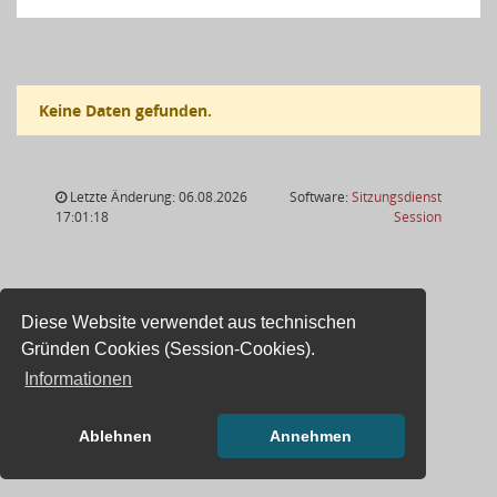
Keine Daten gefunden.
Letzte Änderung: 06.08.2026
Software:
Sitzungsdienst
(Wird in
17:01:18
Session
Diese Website verwendet aus technischen
Gründen Cookies (Session-Cookies).
Informationen
Ablehnen
Annehmen