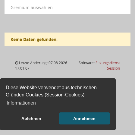
Gremium auswählen
Keine Daten gefunden.
Letzte Änderung: 07.08.2026
Software:
Sitzungsdienst
(Wird in
17:01:07
Session
Diese Website verwendet aus technischen
Gründen Cookies (Session-Cookies).
Informationen
Ablehnen
Annehmen