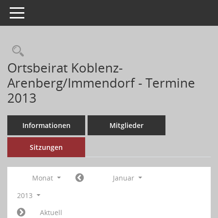
Toggle navigation
Ortsbeirat Koblenz-
Arenberg/Immendorf - Termine
2013
Informationen
Mitglieder
Sitzungen
Monat
Januar
2013
Aktuell