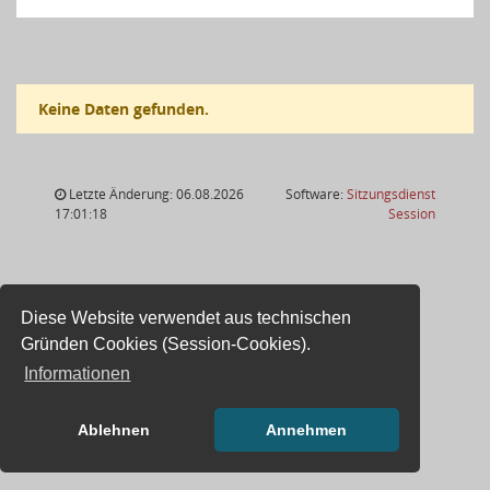
Keine Daten gefunden.
Letzte Änderung: 06.08.2026
Software:
Sitzungsdienst
(Wird in
17:01:18
Session
Diese Website verwendet aus technischen
Gründen Cookies (Session-Cookies).
Informationen
Ablehnen
Annehmen