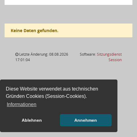
Keine Daten gefunden.
Letzte Änderung: 08.08.2026
Software:
Sitzungsdienst
(Wird in
17:01:04
Session
Diese Website verwendet aus technischen
Gründen Cookies (Session-Cookies).
Informationen
Ablehnen
Annehmen