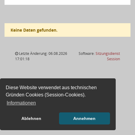
Keine Daten gefunden.
Letzte Änderung: 06.08.2026
Software:
Sitzungsdienst
(Wird in
17:01:18
Session
Diese Website verwendet aus technischen
Gründen Cookies (Session-Cookies).
Informationen
Ablehnen
Annehmen