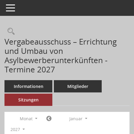
Toggle navigation
Vergabeausschuss – Errichtung
und Umbau von
Asylbewerberunterkünften -
Termine 2027
Informationen
Mitglieder
Sitzungen
Monat
Januar
2027