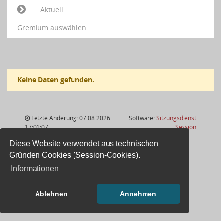
Aktuell
Gremium auswählen
Keine Daten gefunden.
Letzte Änderung: 07.08.2026
Software:
Sitzungsdienst
(Wird in
17:01:07
Session
Diese Website verwendet aus technischen
Gründen Cookies (Session-Cookies).
Informationen
Ablehnen
Annehmen