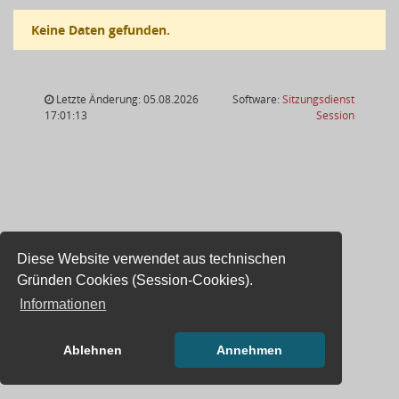
Keine Daten gefunden.
Letzte Änderung: 05.08.2026
Software:
Sitzungsdienst
(Wird in
17:01:13
Session
Diese Website verwendet aus technischen
Gründen Cookies (Session-Cookies).
Informationen
Ablehnen
Annehmen