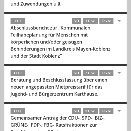
und Zuwendungen u.ä.
Ö 9
VO
3 Dok.
Texte
Abschlussbericht zur „Kommunalen
Teilhabeplanung für Menschen mit
körperlichen und/oder geistigen
Behinderungen im Landkreis Mayen-Koblenz
und der Stadt Koblenz“
Ö 10
VO
2 Dok.
Texte
Beratung und Beschlussfassung über einen
neuen angepassten Mietpreistarif für das
Jugend- und Bürgerzentrum Karthause.
Ö 11
VO
1 Dok.
Texte
Gemeinsamer Antrag der CDU-, SPD-, BIZ-,
GRÜNE-, FDP-, FBG- Ratsfraktionen zur