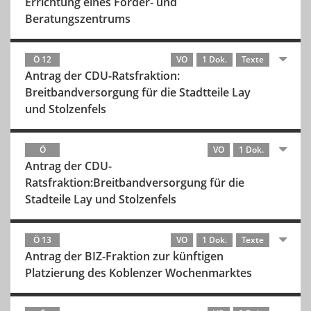
Errichtung eines Förder- und
Beratungszentrums
Ö 12
VO
1 Dok.
Texte
Antrag der CDU-Ratsfraktion:
Breitbandversorgung für die Stadtteile Lay
und Stolzenfels
Ö
VO
1 Dok.
Antrag der CDU-
Ratsfraktion:Breitbandversorgung für die
Stadteile Lay und Stolzenfels
Ö 13
VO
1 Dok.
Texte
Antrag der BIZ-Fraktion zur künftigen
Platzierung des Koblenzer Wochenmarktes