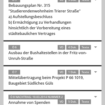
Bebauungsplan Nr. 315
"Studierendenwohnheim Trierer Straße"
a) Aufstellungsbeschluss
b) Ermächtigung zu Verhandlungen
hinsichtlich der Vorbereitung eines
städtebaulichen Vertrages
Ö 6
VO
4 Dok.
Texte
Ausbau der Bushaltestellen in der Fritz-von-
Unruh-Straße
Ö 7
VO
1 Dok.
Texte
Mittelübertragung beim Projekt P 66 1019,
Baugebiet Südliches Güls
Ö 8 NACHTRAG: 10.03.2014 NUMMER 2
VO
5 Dok.
Texte
Annahme von Spenden