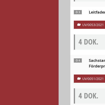
Leitfade
Ö 3
UV/0053/2021
4 DOK.
Sachstan
Ö 4
Förderp
UV/0051/2021
4 DOK.