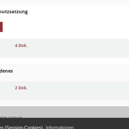
utzsatzung
4 Dok.
edenes
2 Dok.
2026 17:01:18
es (Session-Cookies).
Informationen