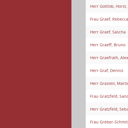
Herr Gottlob, Horst,
Frau Graef, Rebecca
Herr Graef, Sascha
Herr Graeff, Bruno
Herr Graefrath, Ale
Herr Graf, Dennis
Herr Grasteit, Marti
Frau Gratzfeld, San
Herr Gratzfeld, Seb
Frau Greber-Schmitz