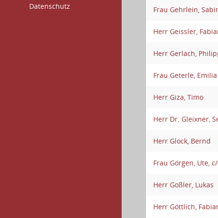
Datenschutz
Frau Gehrlein, Sabi
Herr Geissler, Fabi
Herr Gerlach, Phili
Frau Geterle, Emilia
Herr Giza, Timo
Herr Dr. Gleixner, 
Herr Glock, Bernd
Frau Görgen, Ute, c
Herr Goßler, Lukas
Herr Göttlich, Fabia