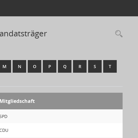
andatsträger
M
N
O
P
Q
R
S
T
Mitgliedschaft
SPD
CDU