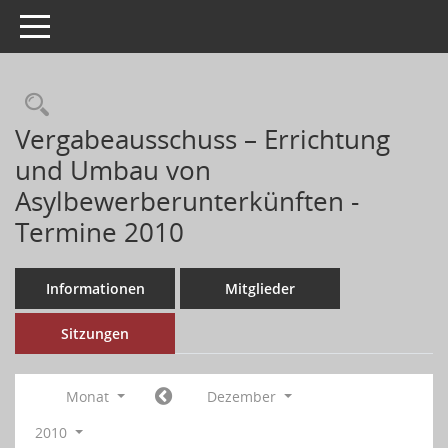
Toggle navigation
Vergabeausschuss – Errichtung
und Umbau von
Asylbewerberunterkünften -
Termine 2010
Informationen
Mitglieder
Sitzungen
Monat
Dezember
2010