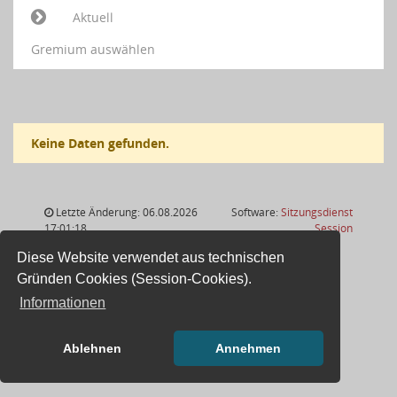
Aktuell
Gremium auswählen
Keine Daten gefunden.
Letzte Änderung: 06.08.2026
Software:
Sitzungsdienst
(Wird in
17:01:18
Session
Diese Website verwendet aus technischen
Gründen Cookies (Session-Cookies).
Informationen
Ablehnen
Annehmen