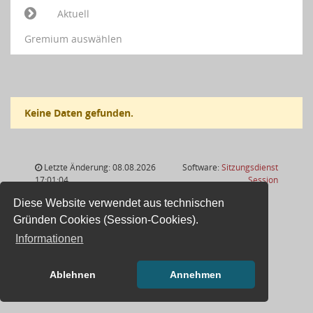
Aktuell
Gremium auswählen
Keine Daten gefunden.
Letzte Änderung: 08.08.2026
Software:
Sitzungsdienst
(Wird in
17:01:04
Session
Diese Website verwendet aus technischen
Gründen Cookies (Session-Cookies).
Informationen
Ablehnen
Annehmen