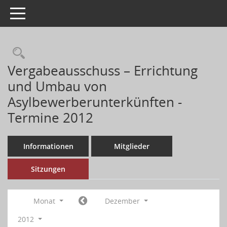
Toggle navigation
Vergabeausschuss – Errichtung
und Umbau von
Asylbewerberunterkünften -
Termine 2012
Informationen
Mitglieder
Sitzungen
Monat
Dezember
2012