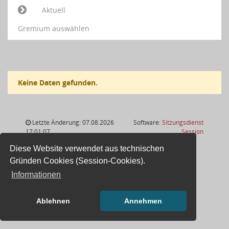
Aktuell
Gremium auswählen
Keine Daten gefunden.
Letzte Änderung: 07.08.2026
Software:
Sitzungsdienst
(Wird in
17:01:07
Session
Diese Website verwendet aus technischen
Gründen Cookies (Session-Cookies).
Informationen
Ablehnen
Annehmen