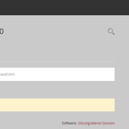
10
swählen
(Wird in
Software:
Sitzungsdienst
Session