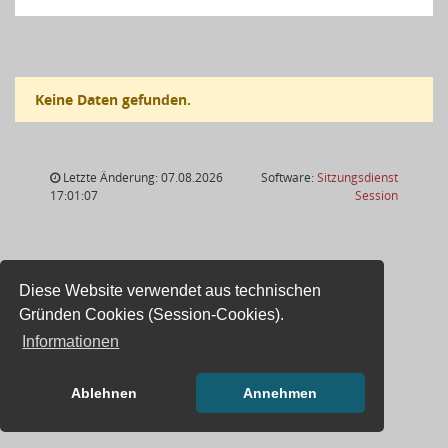
Keine Daten gefunden.
Letzte Änderung: 07.08.2026
Software:
Sitzungsdienst
(Wird in
17:01:07
Session
Diese Website verwendet aus technischen
Gründen Cookies (Session-Cookies).
Informationen
Ablehnen
Annehmen