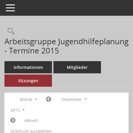
Toggle navigation
Arbeitsgruppe Jugendhilfeplanung
- Termine 2015
Informationen
Mitglieder
Sitzungen
Monat
Dezember
2015
Aktuell
Gremium auswählen