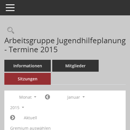
Toggle navigation
Arbeitsgruppe Jugendhilfeplanung
- Termine 2015
Informationen
Mitglieder
Sitzungen
Monat
Januar
2015
Aktuell
Gremium auswählen