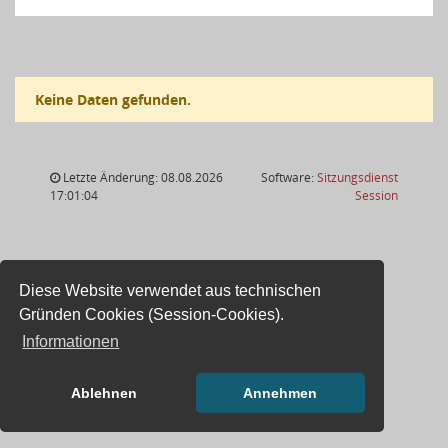
Keine Daten gefunden.
Letzte Änderung: 08.08.2026
Software:
Sitzungsdienst
(Wird in
17:01:04
Session
Diese Website verwendet aus technischen
Gründen Cookies (Session-Cookies).
Informationen
Ablehnen
Annehmen