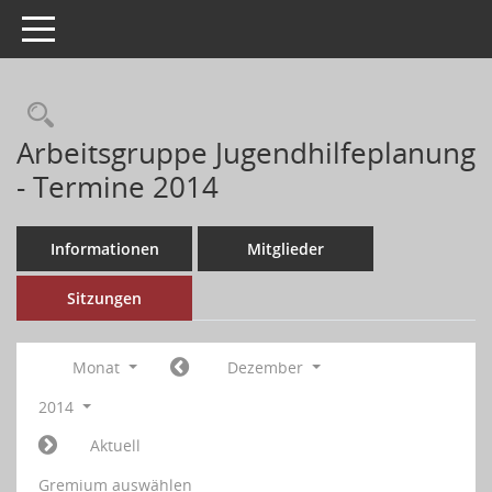
Toggle navigation
Arbeitsgruppe Jugendhilfeplanung
- Termine 2014
Informationen
Mitglieder
Sitzungen
Monat
Dezember
2014
Aktuell
Gremium auswählen