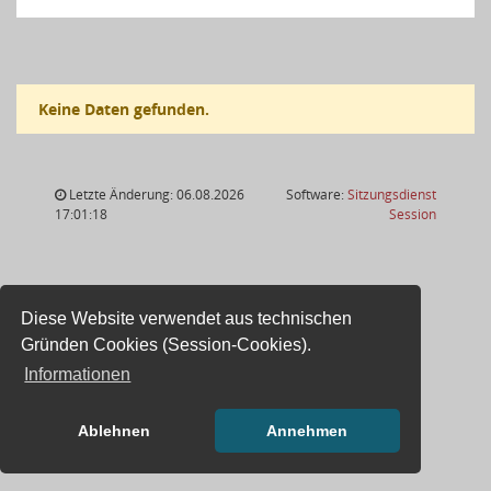
Keine Daten gefunden.
Letzte Änderung: 06.08.2026
Software:
Sitzungsdienst
(Wird in
17:01:18
Session
Diese Website verwendet aus technischen
Gründen Cookies (Session-Cookies).
Informationen
Ablehnen
Annehmen