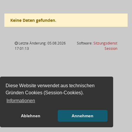
Keine Daten gefunden.
Letzte Änderung: 05.08.2026
Software:
Sitzungsdienst
(Wird in
17:01:13
Session
Diese Website verwendet aus technischen
Gründen Cookies (Session-Cookies).
Informationen
Ablehnen
Annehmen