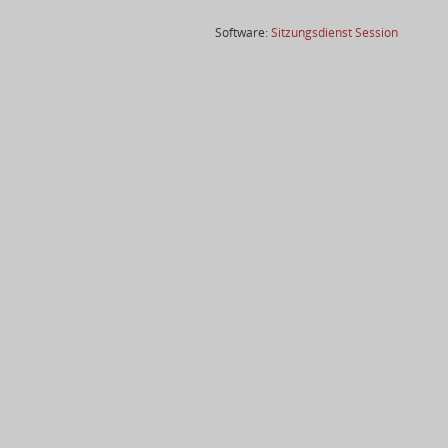
(Wird in
Software:
Sitzungsdienst
Session