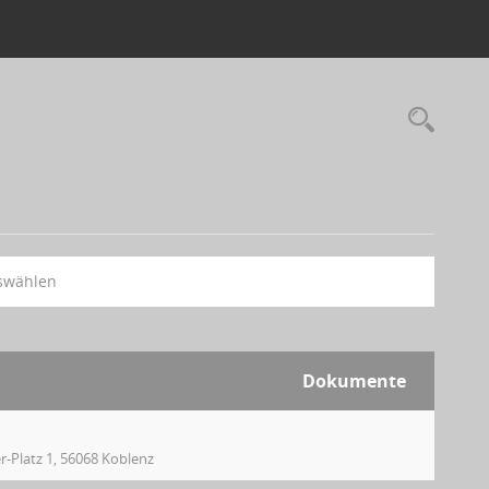
swählen
Dokumente
r-Platz 1, 56068 Koblenz