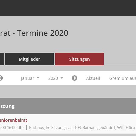
rat - Termine 2020
Mitglieder
Sitzungen
Januar
2020
Aktuell
Gremium au
itzung
eniorenbeirat
5:00-16:00 Uhr
Rathaus, im Sitzungssaal 103, Rathausgebäude I, Willi-Hörte