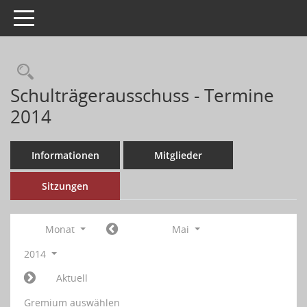
Toggle navigation
Schulträgerausschuss - Termine
2014
Informationen
Mitglieder
Sitzungen
Monat
Mai
2014
Aktuell
Gremium auswählen