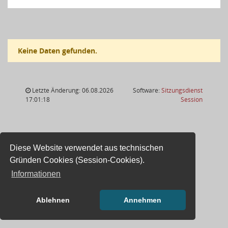
Keine Daten gefunden.
Letzte Änderung: 06.08.2026
Software:
Sitzungsdienst
(Wird in
17:01:18
Session
Diese Website verwendet aus technischen
Gründen Cookies (Session-Cookies).
Informationen
Ablehnen
Annehmen